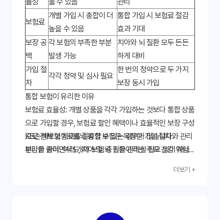
율성
울 수 있음
관리
개별 가입 시 총합이 더
통합 가입 시 보험료 절감
보험료
높을 수 있음
효과 기대
보장 공
각 보험의 부족한 부분
치아와 뇌 질환 모두 든든
백
발생 가능
하게 대비
가입 절
한 번의 청약으로 두 가지
각각 청약 및 심사 필요
차
보장 동시 가입
통합 보험이 유리한 이유
보험료 효율성:
개별 상품을 각각 가입하는 것보다 통합 상품
으로 가입할 경우, 보험료 할인 혜택이나 효율적인 보장 구성
으로 전체 보험료를 절감할 수 있는 경우가 많습니다.
KB손해보험 치아&뇌 통합 보험은 복잡한 가입 절차와 관리
편리한 관리:
부담을 줄이면서도, 치아 및 뇌 질환이라는 주요 건강 위험에
여러 개의 보험 증권을 관리할 필요 없이 하나
의 상품으로 치아와 뇌 질환 보장을 동시에 받을 수 있어 보
대한 강력한 보장을 제공하여 고객님의 현명한 선택을 돕습
더보기 +
험 관리의 편의성이 높아집니다.
니다. 전문가와 상담하여 자신에게 최적화된 통합 보험을 설
종합적인 건강 대비:
계받아보세요.
치아 건강과 뇌 건강은 상호 밀접한 관
련이 있어, 이 두 가지를 통합적으로 대비함으로써 더욱 든든
한 건강 안전망을 구축할 수 있습니다. 예를 들어, 잇몸 질환