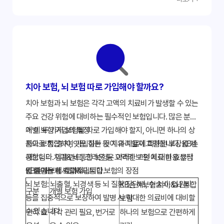
등의 고액 치료에 대한 비용을 보장합니다. (단, 면책기간 및
하시고, 전문가와 상담하여 자신에게 가장 적합한 설계를 받
감액기간 이후 보장)
으시길 권장합니다.
신경 치료 및 발치:
치아 보존을 위한 신경 치료나 불가피한
발치에 대한 비용을 지원합니다.
치주 질환 치료:
잇몸 질환으로 인한 스케일링, 잇몸 수술 등
치주 관련 치료 비용을 보장합니다. (특약 가입 시)
치아 보험, 뇌 보험 따로 가입해야 할까요?
뇌 질환 보장:
뇌출혈/뇌경색 진단비:
뇌출혈 또는 뇌경색으로 진단 확정
치아 보험과 뇌 보험은 각각 고액의 치료비가 발생할 수 있는
시 약정된 진단금을 지급합니다.
주요 건강 위험에 대비하는 필수적인 보험입니다. 많은 분들
특정 뇌혈관 질환 진단비:
더 넓은 범위의 뇌혈관 질환에 대
이 이 두 가지 보험을 따로 가입해야 할지, 아니면 하나의 상
개별 보험 가입의 특징
한 진단비를 보장하여, 뇌졸중보다 보장 범위를 확대합니다.
품으로 통합하여 가입하는 것이 유리할지 고민합니다. KB손
치아 보험:
충치, 잇몸 질환 등 치과 치료에 특화된 보장을 제
(특약 가입 시)
해보험의 치아&뇌 통합 보험은 이러한 고민에 대한 효율적
공합니다. 임플란트, 크라운 등 고액의 보철 치료 비용 부담
뇌 질환 수술비/입원비:
뇌 질환으로 인한 수술 시 수술비, 입
인 해답을 제시합니다.
을 줄이는 데 효과적입니다.
KB손해보험 치아&뇌 통합 보험의 장점
원 시 입원 일당을 지급하여 치료비 부담을 경감합니다.
뇌 보험:
뇌출혈, 뇌경색 등 뇌 질환 진단비, 수술비, 입원비
KB손해보험 치아&뇌 통합
구분
개별 보험 가입
재활 치료 지원:
뇌 질환 후 장기적인 재활 치료가 필요한 경
등을 집중적으로 보장하여 발병 시 막대한 의료비에 대비할
보험
우, 해당 비용을 지원하는 특약을 통해 회복을 돕습니다. (특
수 있습니다.
관리 효
각각 관리 필요, 번거로
하나의 보험으로 간편하게
약 가입 시)