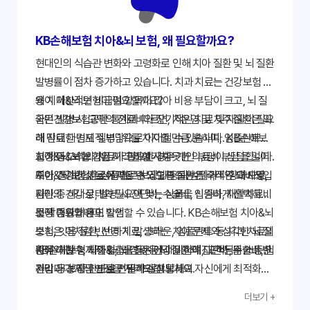
KB손해보험 치아&뇌 보험, 왜 필요할까요?
현대인의 식습관 변화와 고령화로 인해 치아 질환 및 뇌 질환
발병률이 점차 증가하고 있습니다. 치과 치료는 건강보험 적
용이 제한적인 비급여 항목이 많아 비용 부담이 크고, 뇌 질
왜 치아&뇌 보험이 필요할까요?
환은 발병 시 고액의 진료비와 장기적인 치료 및 재활이 필요
국민건강보험공단 통계에 따르면, 치은염 및 치주 질환은 외
해 막대한 경제적 부담으로 이어질 수 있습니다. KB손해보
래 진료 다빈도 질병 1위를 차지할 만큼 흔하며, 임플란트나
험 치아&뇌 보험은 이러한 예기치 못한 의료비 부담을 덜어
교정 등 고액의 치료가 필요한 경우 개인 부담이 상당합니다.
치아&뇌 보험 가입 시 고려할 사항
주어 건강한 삶을 유지할 수 있도록 돕는 필수적인 대비책입
또한, 통계청 자료에 따르면 뇌혈관 질환은 국내 주요 사망
치아&뇌 보험은 상품별로 보장 내용과 범위가 다양하므로,
니다.
원인 중 하나로, 발병 시 진단비, 수술비, 입원비, 재활치료비
자신의 건강 상태와 필요에 맞는 상품을 신중하게 선택하는
등 막대한 비용이 발생할 수 있습니다. KB손해보험 치아&뇌
것이 중요합니다.
보장 범위와 한도 확인
보험은 이처럼 빈번하게 발생하는 치아 문제와 심각한 뇌 질
충치, 잇몸 질환, 신경 치료, 크라운, 임플란트 등 치과 치료의
환에 대한 경제적 위험을 동시에 대비하여, 고객님의 소중한
종류와 횟수, 뇌출혈, 뇌경색 등 뇌 질환의 진단비, 수술비, 입
KB손해보험 치아&뇌 보험은 건강 위험에 대한 든든한 동반
건강과 경제적 안정을 지켜드립니다.
원비 등 보장 한도를 면밀히 살펴보세요.
자입니다. 지금 바로 전문가와 상담하여 자신에게 최적화된
면책기간 및 감액기간 유무
보험 설계를 시작하세요.
더보기 +
가입 후 일정 기간 동안 보장이 제한되거나 보험금이 감액 지