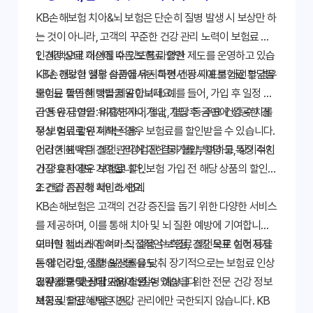
KB손해보험 치아&뇌 보험은 단순히 질병 발생 시 보상만 하
는 것이 아니라, 고객의 꾸준한 건강 관리 노력이 보험료 할
인 혜택으로 이어질 수 있도록 다양한 제도를 운영하고 있습
1. 건강 상태 개선에 따른 보험료 할인
니다. 건강한 생활 습관을 유지하면서 동시에 보험료 부담을
KB손해보험 일부 상품에서는 특정 건강 지표를 개선할 경우
줄이는 똑똑한 방법을 알아보세요.
보험료 할인 혜택을 제공합니다. 예를 들어, 가입 후 일정 기
간 동안 금연을 유지하거나, 혈압, 혈당 등 주요 건강 수치를
금연 유지 할인:
비흡연자이거나, 가입 후 금연에 성공한 경
정상 범위로 유지하는 경우 보험료를 할인받을 수 있습니다.
우 보험료 할인 혜택 적용.
건강 지표 우대 할인:
이러한 혜택은 건강 관리에 대한 동기를 부여하고, 장기적인
건강검진 결과 혈압, 혈당 등 특정 수치
가 양호한 경우 보험료 할인.
건강 유지에도 기여합니다. 보험 가입 전 해당 상품의 할인
조건을 꼼꼼히 확인하세요.
2. 건강 증진형 서비스 연계
KB손해보험은 고객의 건강 증진을 돕기 위한 다양한 서비스
를 제공하며, 이를 통해 치아 및 뇌 질환 예방에 기여합니다.
이러한 서비스 참여가 직접적인 보험료 할인으로 이어지지
모바일 헬스케어 서비스:
걸음 수 측정, 건강 목표 설정 등을
는 않더라도, 질병 발생률을 낮춰 장기적으로는 보험료 인상
통해 건강한 생활 습관을 유도.
요인을 줄이는 데 도움이 될 수 있습니다.
건강 정보 및 상담 서비스:
3. 무사고 및 장기 가입 할인
질병 예방을 위한 전문 건강 정보
제공 및 의료 상담 지원.
보험료 할인 혜택은 건강 관리에만 국한되지 않습니다. KB