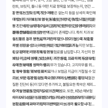
란트, 브릿지, 틀니 등 어떤 치료 항목을 보장하는지, 연간 보
장 한도는 얼마인지, 횟수 제한은 없는지 등을 상세히 확인해
2. 면책기간 및 감액기간 이해
야 합니다. 뇌 보험의 경우, 뇌출혈, 뇌경색, 특정 뇌혈관 질환
대부분의 치아&뇌 보험 상품에는 면책기간(보험 가입 후 일
등 진단비의 범위와 수술비, 입원비 등의 한도를 명확히 파악
정 기간 동안 보장 불가)과 감액기간(면책기간 이후 일정 기
해야 합니다.
간 동안 보험금의 일부만 지급)이 존재합니다. 특히 치과 보
3. 갱신형과 비갱신형 선택
철치료의 경우 면책/감액기간이 길 수 있으므로, 각 치료 항
갱신형은 초기 보험료가 저렴하지만 나이가 들수록 보험료
목별 기간을 반드시 확인하고 가입해야 합니다.
가 인상될 수 있고, 비갱신형은 초기 보험료가 높지만 보험료
인상 없이 만기까지 동일한 보험료를 납입합니다. 자신의 현
4. 고지의무 사항 정확히 이행
재 나이, 경제 상황, 보험 유지 기간 등을 고려하여 자신에게
보험 가입 시 현재 건강 상태, 과거 병력, 치료 이력 등을 보험
유리한 형태를 선택하세요.
사에 정확하게 알려야 할 의무가 있습니다. 고지의무를 위반
할 경우 보험 계약이 해지되거나 보험금 지급이 거절될 수 있
5. 특약 활용 및 보험료 비교
으니, 모든 질문에 성실하고 정직하게 답변해야 합니다.
기본 보장 외에 필요한 특약(예: 치아 스케일링, 특정 뇌혈관
질환 진단비 등)이 있다면 추가하고, 불필요한 특약은 제외
하여 보험료를 합리적으로 조정하세요. 또한, KB손해보험
6. 가입 연령 및 건강 심사 조건 확인
내의 여러 상품이나 다른 보험사의 유사 상품과 보장 내용 및
치아&뇌 보험은 상품별로 가입 가능한 연령 범위가 다르며,
보험료를 비교하여 최적의 선택을 하는 것이 중요합니다.
건강 상태에 따라 가입이 제한되거나 심사가 필요할 수 있습