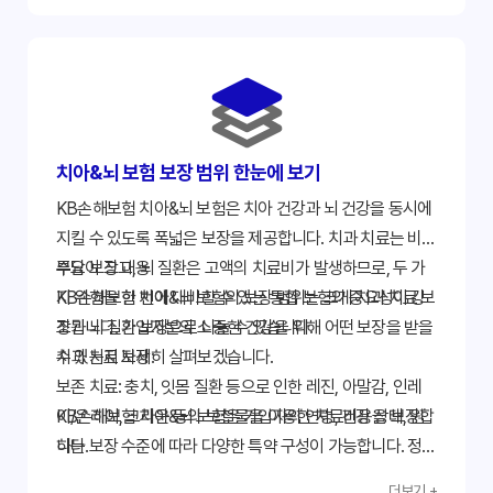
급될 수 있으니, 각 치료 항목별 면책/감액 기간을 반드시 확
인해야 합니다.
갱신형과 비갱신형 비교
보험료 변동 없이 정해진 기간 동안 동일한 보험료를 납입하
는 비갱신형과 일정 주기마다 보험료가 변동될 수 있는 갱신
치아&뇌 보험 보장 범위 한눈에 보기
형의 장단점을 비교하여 자신에게 유리한 형태를 선택하세
요.
KB손해보험 치아&뇌 보험은 치아 건강과 뇌 건강을 동시에
특약 활용
지킬 수 있도록 폭넓은 보장을 제공합니다. 치과 치료는 비용
치아 스케일링, 틀니, 브릿지 보장이나 특정 뇌혈관 질환 진
부담이 크고, 뇌 질환은 고액의 치료비가 발생하므로, 두 가
주요 보장 내용
단비 등 자신에게 필요한 추가 보장 특약을 선택하여 보장 공
지 위험을 한 번에 대비할 수 있는 통합 보험의 중요성이 강
KB손해보험 치아&뇌 보험의 보장 범위는 크게 치과 치료 보
백을 최소화할 수 있습니다.
조됩니다. 가입자분의 소중한 건강을 위해 어떤 보장을 받을
장과 뇌 질환 보장으로 나눌 수 있습니다.
수 있는지 자세히 살펴보겠습니다.
치과 치료 보장:
보존 치료:
충치, 잇몸 질환 등으로 인한 레진, 아말감, 인레
이/온레이, 크라운 등의 보철물을 이용한 치료비용을 보장합
KB손해보험 치아&뇌 보험은 가입자의 연령, 건강 상태, 원
니다.
하는 보장 수준에 따라 다양한 특약 구성이 가능합니다. 정확
보철 치료:
한 보장 내용과 지급 조건은 반드시 가입 상품의 약관을 확인
상실된 치아를 대체하는 임플란트, 브릿지, 틀니
더보기 +